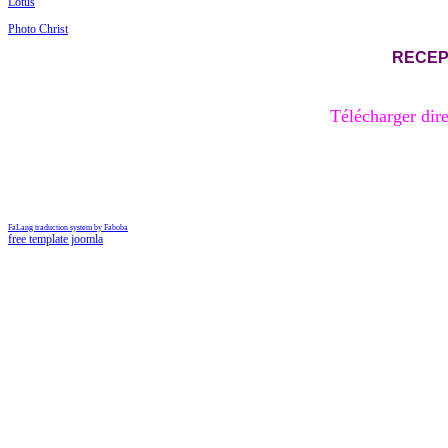
Lotus
Photo Christ
RECEP
Télécharger dire
FaLang traduction system by Faboba
free template joomla